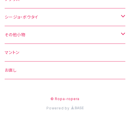
その他の柄
花柄
水玉
シージョ・ボウタイ
無地
花柄
シージョ
その他小物
水玉
その他の柄
無地
ボウタイ
エプロン
マントン
花柄
水玉
その他の柄
ベルト
お直し
無地
花柄
© Ropa-ropera
その他の柄
無地
Powered by
その他の柄