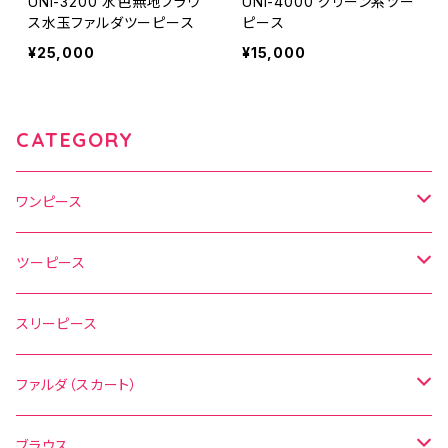
UNI-3200 水色無地ブラウ
UNI-4000 グリーン系ツー
ス水玉ファルダツーピース
ピース
¥25,000
¥15,000
CATEGORY
ワンピース
水玉
ツーピース
花柄
水玉
スリーピース
無地
花柄
ファルダ（スカート）
その他の柄
無地
水玉
ブラウス