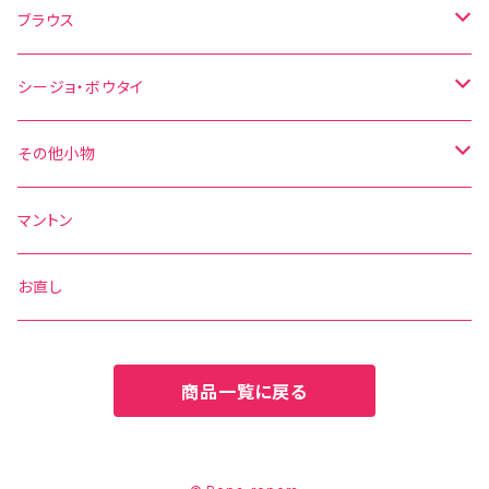
その他の柄
無地
水玉
ブラウス
その他の柄
花柄
水玉
シージョ・ボウタイ
無地
花柄
シージョ
その他小物
水玉
その他の柄
無地
ボウタイ
エプロン
マントン
花柄
水玉
その他の柄
ベルト
お直し
無地
花柄
商品一覧に戻る
その他の柄
無地
その他の柄