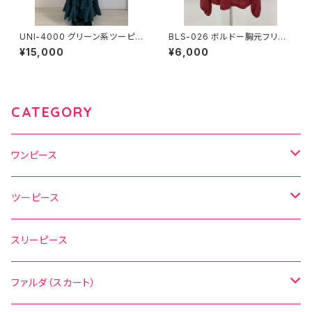
UNI-4000 グリーン系ツーピ
BLS-026 ボルドー胸元フリル
ース
長袖ブラウス
¥15,000
¥6,000
CATEGORY
ワンピース
水玉
ツーピース
花柄
水玉
スリーピース
無地
花柄
ファルダ（スカート）