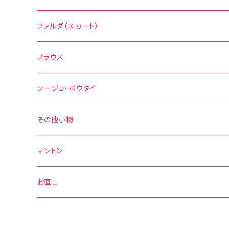
無地
花柄
ファルダ（スカート）
その他の柄
無地
水玉
ブラウス
その他の柄
花柄
水玉
シージョ・ボウタイ
無地
花柄
シージョ
その他小物
水玉
その他の柄
無地
ボウタイ
エプロン
マントン
花柄
水玉
その他の柄
ベルト
お直し
無地
花柄