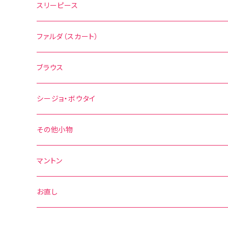
花柄
水玉
スリーピース
無地
花柄
ファルダ（スカート）
その他の柄
無地
水玉
ブラウス
その他の柄
花柄
水玉
シージョ・ボウタイ
無地
花柄
シージョ
その他小物
水玉
その他の柄
無地
ボウタイ
エプロン
マントン
花柄
水玉
その他の柄
ベルト
お直し
無地
花柄