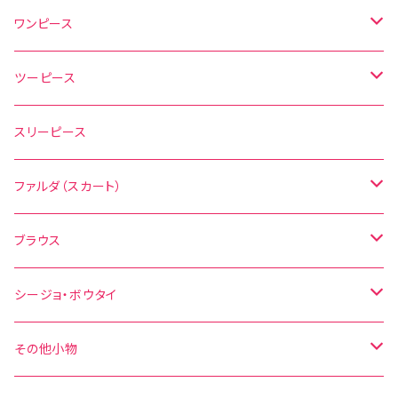
ワンピース
水玉
ツーピース
花柄
水玉
スリーピース
無地
花柄
ファルダ（スカート）
その他の柄
無地
水玉
ブラウス
その他の柄
花柄
水玉
シージョ・ボウタイ
無地
花柄
シージョ
その他小物