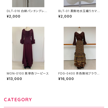
DLT-016 白綿パンチングレー
BLT-01 黒無地水玉織りカマー
スエプロン
ベルト
¥2,000
¥2,000
MON-0100 紫単色ツーピース
FDG-0400 茶色無地ブラウス
茶色地小花柄巻きスカート スリ
¥13,000
¥16,000
ーピース
CATEGORY