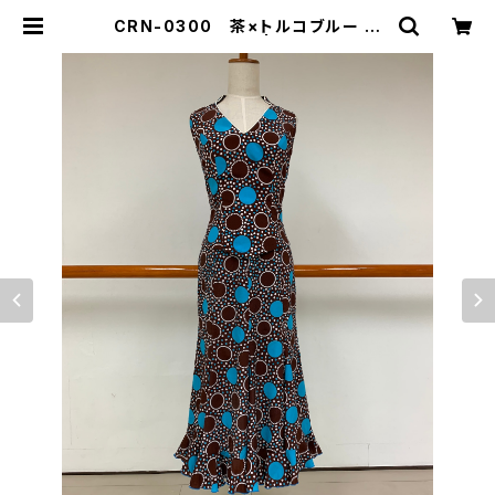
CRN-0300 茶×トルコブルー 変
わり水玉ツーピース | Ropa-roper
a