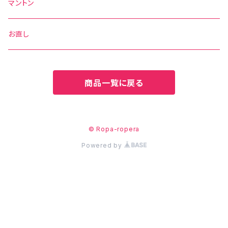
水玉
その他の柄
無地
ボウタイ
エプロン
マントン
花柄
水玉
その他の柄
ベルト
お直し
無地
花柄
商品一覧に戻る
その他の柄
無地
その他の柄
© Ropa-ropera
Powered by