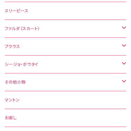
花柄
水玉
スリーピース
無地
花柄
ファルダ（スカート）
その他の柄
無地
水玉
ブラウス
その他の柄
花柄
水玉
シージョ・ボウタイ
無地
花柄
シージョ
その他小物
水玉
その他の柄
無地
ボウタイ
エプロン
マントン
花柄
水玉
その他の柄
ベルト
お直し