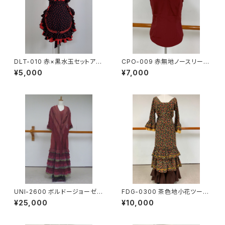
DLT-010 赤×黒水玉セットアッ
CPO-009 赤無地ノースリーブ
プ
Vネックブラウス
¥5,000
¥7,000
UNI-2600 ボルドージョーゼッ
FDG-0300 茶色地小花ツーピ
トワンピース
ース
¥25,000
¥10,000