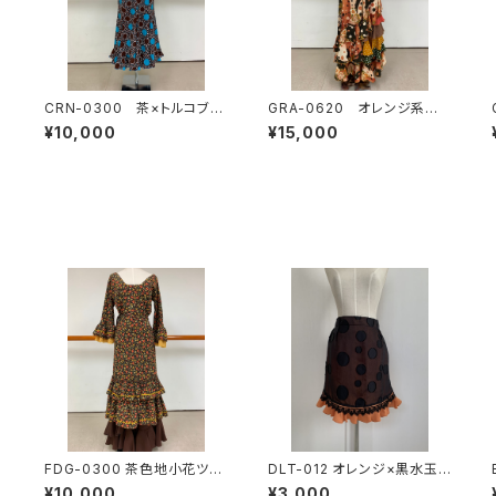
CRN-0300 茶×トルコブル
GRA-0620 オレンジ系花
ー 変わり水玉ツーピース
柄×水玉コンビツーピース
¥10,000
¥15,000
FDG-0300 茶色地小花ツー
DLT-012 オレンジ×黒水玉
ピース
エプロン
¥10,000
¥3,000