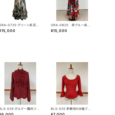
GRA-0720 グリーン系花柄
GRA-0820 赤ブルー系花
×水玉コンビツーピース
柄×水玉コンビツーピース
¥15,000
¥15,000
BLS-026 ボルドー胸元フリ
BLS-025 赤無地5分袖ブラ
ル長袖ブラウス
ウス
¥6,000
¥7,000