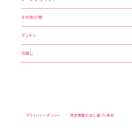
無地
花柄
シージョ
その他小物
水玉
その他の柄
無地
ボウタイ
エプロン
マントン
花柄
水玉
その他の柄
ベルト
お直し
無地
花柄
その他の柄
無地
その他の柄
プライバシーポリシー
特定商取引法に基づく表記