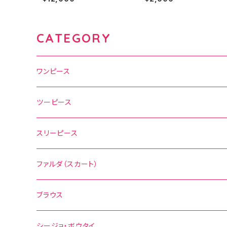
CATEGORY
ワンピース
水玉
ツーピース
花柄
水玉
スリーピース
無地
花柄
ファルダ（スカート）
その他の柄
無地
水玉
ブラウス
その他の柄
花柄
水玉
シージョ・ボウタイ