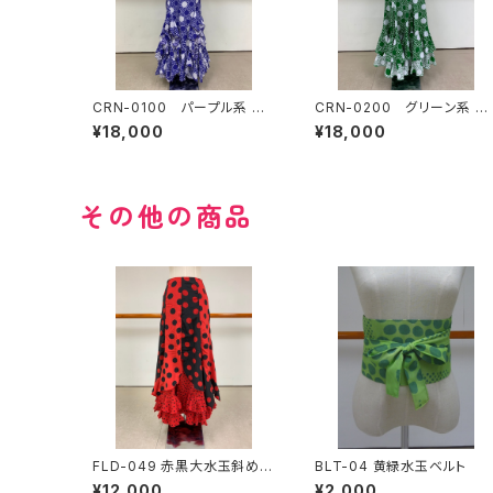
CRN-0100 パープル系 変
CRN-0200 グリーン系 変
わり水玉ツーピース
わり水玉ツーピース
¥18,000
¥18,000
その他の商品
FLD-049 赤黒大水玉斜めハ
BLT-04 黄緑水玉ベルト
ギスカート
¥12,000
¥2,000