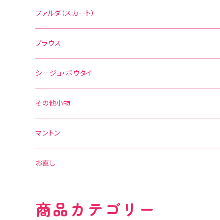
無地
花柄
ファルダ（スカート）
その他の柄
無地
水玉
ブラウス
その他の柄
花柄
水玉
シージョ・ボウタイ
無地
花柄
シージョ
その他小物
水玉
その他の柄
無地
ボウタイ
エプロン
マントン
花柄
水玉
その他の柄
ベルト
お直し
無地
花柄
商品カテゴリー
その他の柄
無地