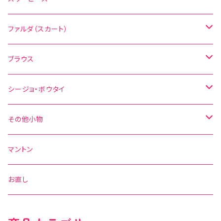
無地
花柄
ファルダ（スカート）
その他の柄
無地
水玉
ブラウス
その他の柄
花柄
水玉
シージョ・ボウタイ
無地
花柄
シージョ
その他小物
水玉
その他の柄
無地
ボウタイ
エプロン
マントン
花柄
水玉
その他の柄
ベルト
お直し
無地
花柄