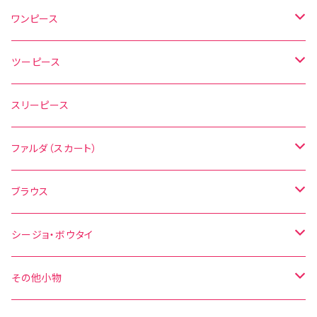
ワンピース
水玉
ツーピース
花柄
水玉
スリーピース
無地
花柄
ファルダ（スカート）
その他の柄
無地
水玉
ブラウス
その他の柄
花柄
水玉
シージョ・ボウタイ
無地
花柄
シージョ
その他小物