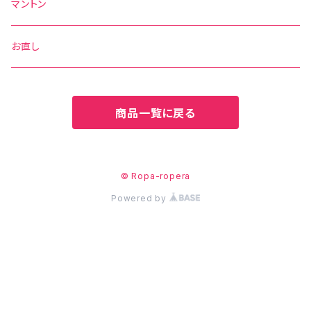
水玉
その他の柄
無地
ボウタイ
エプロン
マントン
花柄
水玉
その他の柄
ベルト
お直し
無地
花柄
商品一覧に戻る
その他の柄
無地
その他の柄
© Ropa-ropera
Powered by