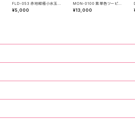
FLD-053 赤地紺極小水玉1
MON-0100 紫単色ツーピー
段フリルスカート
ス
¥5,000
¥13,000