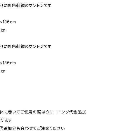
地に同色刺繍のマントンです
×136cm
0㎝
地に同色刺繍のマントンです
×136cm
0㎝
身体に巻いてご使用の際はクリーニング代金追加
なります
代追加分も合わせてご注文ください