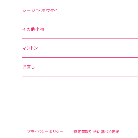
その他の柄
花柄
水玉
シージョ・ボウタイ
無地
花柄
シージョ
その他小物
水玉
その他の柄
無地
ボウタイ
エプロン
マントン
花柄
水玉
その他の柄
ベルト
お直し
無地
花柄
その他の柄
無地
その他の柄
プライバシーポリシー
特定商取引法に基づく表記