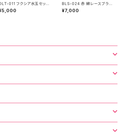
DLT-011 フクシア水玉セット
BLS-024 赤 綿レースブラウ
アップ
ス
¥5,000
¥7,000