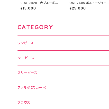
GRA-0820 赤ブルー系花
UNI-2600 ボルドージョーゼ
柄×水玉コンビツーピース
ットワンピース
¥15,000
¥25,000
CATEGORY
ワンピース
水玉
ツーピース
花柄
水玉
スリーピース
無地
花柄
ファルダ（スカート）
その他の柄
無地
水玉
ブラウス