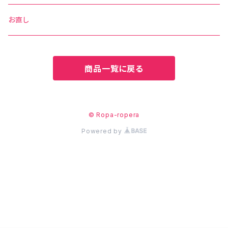
花柄
水玉
その他の柄
ベルト
お直し
無地
花柄
商品一覧に戻る
その他の柄
無地
その他の柄
© Ropa-ropera
Powered by