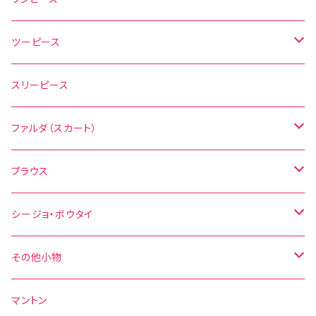
水玉
ツーピース
花柄
水玉
スリーピース
無地
花柄
ファルダ（スカート）
その他の柄
無地
水玉
ブラウス
その他の柄
花柄
水玉
シージョ・ボウタイ
無地
花柄
シージョ
その他小物
水玉
その他の柄
無地
ボウタイ
エプロン
マントン