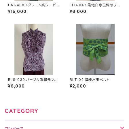
UNI-4000 グリーン系ツーピ
FLD-047 黒地白水玉斜めフリ
ース
ルスカート
¥15,000
¥6,000
BLS-030 パープル系胸元フリ
BLT-04 黄緑水玉ベルト
ルノースリーブブラウス
¥6,000
¥2,000
CATEGORY
ワンピース