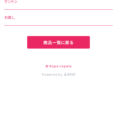
水玉
その他の柄
無地
ボウタイ
エプロン
マントン
花柄
水玉
その他の柄
ベルト
お直し
無地
花柄
商品一覧に戻る
その他の柄
無地
その他の柄
© Ropa-ropera
Powered by