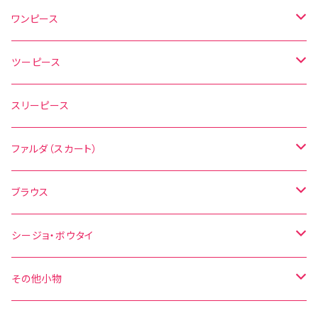
ワンピース
水玉
ツーピース
花柄
水玉
スリーピース
無地
花柄
ファルダ（スカート）
その他の柄
無地
水玉
ブラウス
その他の柄
花柄
水玉
シージョ・ボウタイ
無地
花柄
シージョ
その他小物