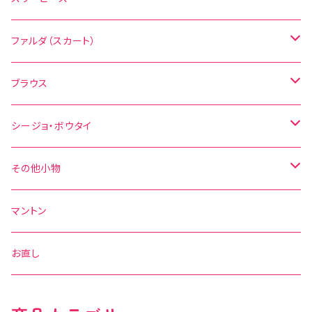
無地
花柄
ファルダ（スカート）
その他の柄
無地
水玉
ブラウス
その他の柄
花柄
水玉
シージョ・ボウタイ
無地
花柄
シージョ
その他小物
水玉
その他の柄
無地
ボウタイ
エプロン
マントン
花柄
水玉
その他の柄
ベルト
お直し
無地
花柄