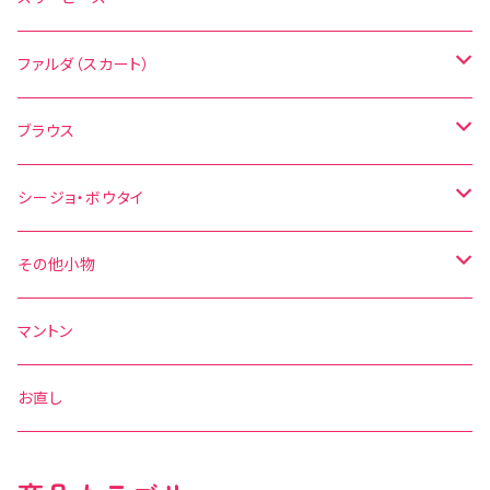
無地
花柄
ファルダ（スカート）
その他の柄
無地
水玉
ブラウス
その他の柄
花柄
水玉
シージョ・ボウタイ
無地
花柄
シージョ
その他小物
水玉
その他の柄
無地
ボウタイ
エプロン
マントン
花柄
水玉
その他の柄
ベルト
お直し
無地
花柄