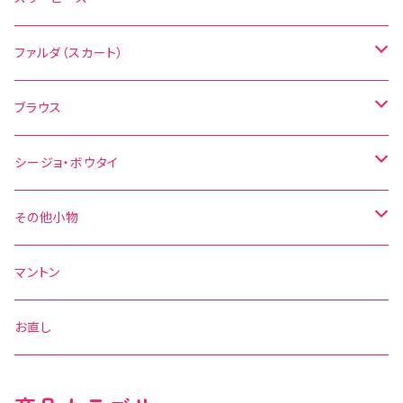
無地
花柄
ファルダ（スカート）
その他の柄
無地
水玉
ブラウス
その他の柄
花柄
水玉
シージョ・ボウタイ
無地
花柄
シージョ
その他小物
水玉
その他の柄
無地
ボウタイ
エプロン
マントン
花柄
水玉
その他の柄
ベルト
お直し
無地
花柄