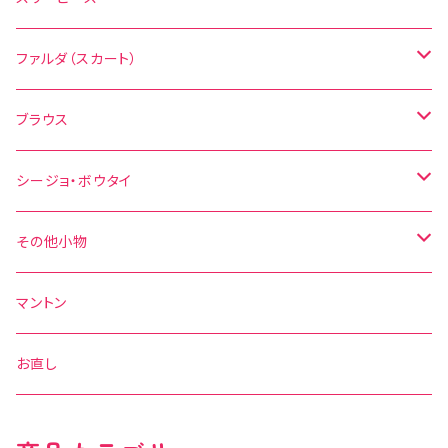
無地
花柄
ファルダ（スカート）
その他の柄
無地
水玉
ブラウス
その他の柄
花柄
水玉
シージョ・ボウタイ
無地
花柄
シージョ
その他小物
水玉
その他の柄
無地
ボウタイ
エプロン
マントン
花柄
水玉
その他の柄
ベルト
お直し
無地
花柄