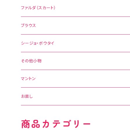
無地
花柄
ファルダ（スカート）
その他の柄
無地
水玉
ブラウス
その他の柄
花柄
水玉
シージョ・ボウタイ
無地
花柄
シージョ
その他小物
水玉
その他の柄
無地
ボウタイ
エプロン
マントン
花柄
水玉
その他の柄
ベルト
お直し
無地
花柄
商品カテゴリー
その他の柄
無地