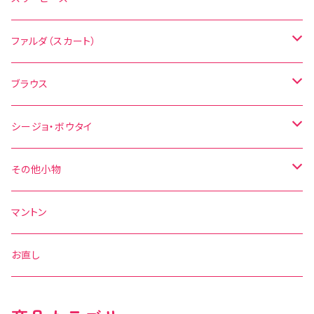
無地
花柄
ファルダ（スカート）
その他の柄
無地
水玉
ブラウス
その他の柄
花柄
水玉
シージョ・ボウタイ
無地
花柄
シージョ
その他小物
水玉
その他の柄
無地
ボウタイ
エプロン
マントン
花柄
水玉
その他の柄
ベルト
お直し
無地
花柄