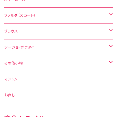
無地
花柄
ファルダ（スカート）
その他の柄
無地
水玉
ブラウス
その他の柄
花柄
水玉
シージョ・ボウタイ
無地
花柄
シージョ
その他小物
水玉
その他の柄
無地
ボウタイ
エプロン
マントン
花柄
水玉
その他の柄
ベルト
お直し
無地
花柄