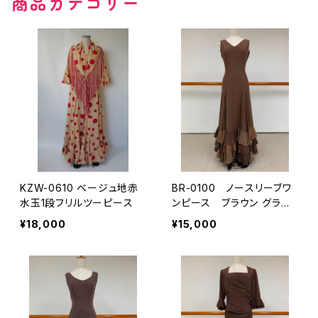
商品カテゴリー
その他の柄
無地
その他の柄
KZW-0610 ベージュ地赤
BR-0100 ノースリーブワ
水玉1段フリルツーピース
ンピース ブラウン グラデ
ーションフリル
¥18,000
¥15,000