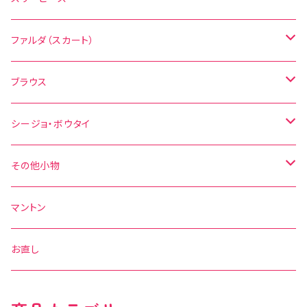
無地
花柄
ファルダ（スカート）
その他の柄
無地
水玉
ブラウス
その他の柄
花柄
水玉
シージョ・ボウタイ
無地
花柄
シージョ
その他小物
水玉
その他の柄
無地
ボウタイ
エプロン
マントン
花柄
水玉
その他の柄
ベルト
お直し
無地
花柄